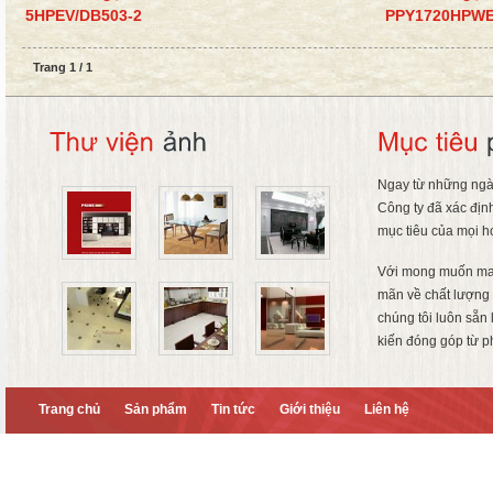
5HPEV/DB503-2
PPY1720HPWE
Trang 1 / 1
Ngay từ những ngà
Công ty đã xác địn
mục tiêu của mọi h
Với mong muốn ma
mãn về chất lượng 
chúng tôi luôn sẵn
kiến đóng góp từ p
Trang chủ
Sản phẩm
Tin tức
Giới thiệu
Liên hệ