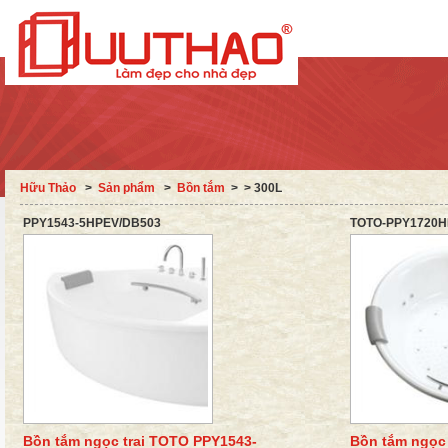
Hữu Thảo
˃
Sản phẩm
˃
Bồn tắm
˃ > 300L
PPY1543-5HPEV/DB503
TOTO-PPY1720
Bồn tắm ngọc trai TOTO PPY1543-
Bồn tắm ngọc