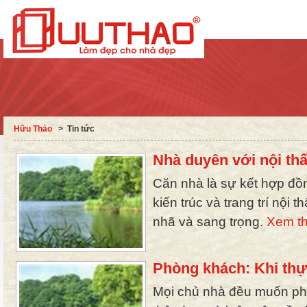
Hữu Thảo
˃
Tin tức
Nhà duyên với nội thấ
Căn nhà là sự kết hợp đồn
kiến trúc và trang trí nội t
nhã và sang trọng.
Xem th
Phòng khách: Khi thự
Mọi chủ nhà đều muốn ph