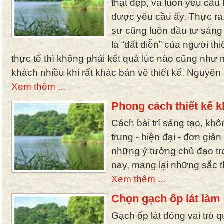
thật đẹp, và luôn yêu cầu k
được yêu cầu ấy. Thực ra, 
sư cũng luôn đầu tư sáng 
là “đất diễn” của người thi
thực tế thì không phải kết quả lúc nào cũng nh
khách nhiều khi rất khác bản vẽ thiết kế. Nguyên
Xem thêm ...
Phong cách thiết kế k
Cách bài trí sáng tạo, khô
trung - hiện đại - đơn giả
những ý tưởng chủ đạo tro
nay, mang lại những sắc th
Xem thêm ...
Chọn gạch ốp lát làm
Gạch ốp lát đóng vai trò q