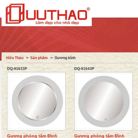
Hữu Thảo
˃
Sản phẩm
˃
Gương kính
DQ-91633P
DQ-91643P
Gương phòng tắm Đình
Gương phòng tắm Đình