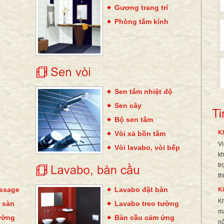
Gương trang trí
Phòng tắm kính
Sen tắm nhiệt độ
Sen cây
Bộ sen tắm
K
Vòi xả bồn tắm
Vi
Vòi lavabo, vòi bếp
kh
tr
th
ssage
Lavabo đặt bàn
Ki
Kh
 sàn
Lavabo treo tường
mà
ường
Bàn cầu cảm ứng
nộ