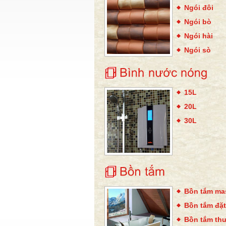
Ngói đôi
Ngói bò
Ngói hài
Ngói sò
15L
20L
30L
Bồn tắm ma
Bồn tắm đặt
Bồn tắm th