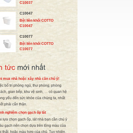
C10717
C1046
Bàn cầu 1 khối COTTO
C1046
C1111
Bàn cầu 1 khối COTTO
C1111
C10037
Bệt liền khối COTTO
C10037
hi mua nhà hoặc xây nhà cần chú ý!
C10047
ệc bố trí phòng ngủ, thư phòng, phòng
Bệt liền khối COTTO
ách, gian bếp, khu vệ sinh, … có quan hệ
C10047
ọng yếu đến sức khỏe của chúng ta, nhất
C10077
iết phải cẩn thận.
Bệt liền khối COTTO
nh nghiệm chọn gạch ốp lát
C10077
i lựa chọn gạch ốp, lát nhà bạn cần chú ý
u gạch nên chọn dựa trên tông màu của
i thất, hoặc màu hợp của chủ. Tuy nhiên,