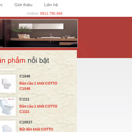
ức
Giới thiệu
Liên hệ
Hotline:
0912.790.466
C10127
Bệt liền khối COTTO
C10127
C10187
Bệt liền khối COTTO
C10187
C10317
Bệt liền khối COTTO
C10317
C15027
Bệt liền khối COTTO
C10527
C10717
Bệt liền khối COTTO