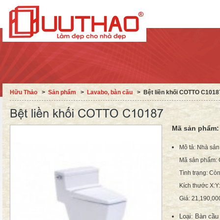
Hữu Thảo
˃
Sản phẩm
˃
Lavabo, bàn cầu
˃
Bệt liền khối COTTO C1018
Mã sản phẩm
Mô tả: Nhà sản 
Mã sản phẩm:
Tình trạng: Cò
Kích thước X:Y:
Giá: 21,190,00
Loại:
Bàn cầu 