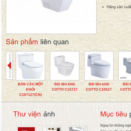
Hãng sản xuất
BÀN CẦU MỘT
Bệt liền khối
Bệt liền khối
Bệt l
KHỐI
COTTO C10717
COTTO C10527
COTTO
C107127(CN)
Ngay từ những ngà