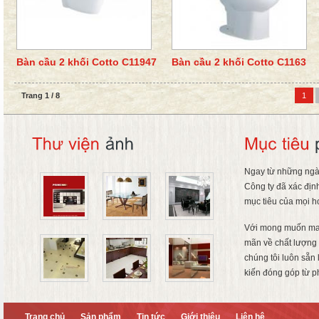
Bàn cầu 2 khối Cotto C11947
Bàn cầu 2 khối Cotto C1163
Trang 1 / 8
1
Ngay từ những ngà
Công ty đã xác địn
mục tiêu của mọi h
Với mong muốn ma
mãn về chất lượng 
chúng tôi luôn sẵn
kiến đóng góp từ p
Trang chủ
Sản phẩm
Tin tức
Giới thiệu
Liên hệ