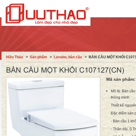
Hữu Thảo
˃
Sản phẩm
˃
Lavabo, bàn cầu
˃
BÀN CẦU MỘT KHỐI C107
Mã sản phẩm
Mô tả: Bàn cầ
thông minh
Thiết kế nguyên
Đặc điểm sản
- Bàn cầu 1 kh
- Thân dài, S 