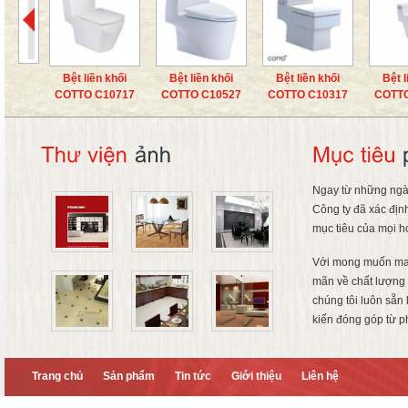
Bệt liền khối
Bệt liền khối
Bệt liền khối
Bệt liề
COTTO C10717
COTTO C10527
COTTO C10317
COTTO 
Ngay từ những ngà
Công ty đã xác địn
mục tiêu của mọi h
Với mong muốn ma
mãn về chất lượng 
chúng tôi luôn sẵn
kiến đóng góp từ p
Trang chủ
Sản phẩm
Tin tức
Giới thiệu
Liên hệ