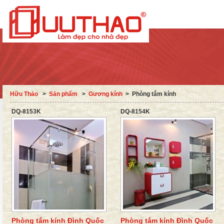
Hữu Thảo
˃
Sản phẩm
˃
Gương kính
˃ Phòng tắm kính
DQ-8153K
DQ-8154K
Phòng tắm kính Đình Quốc
Phòng tắm kính Đình Quốc