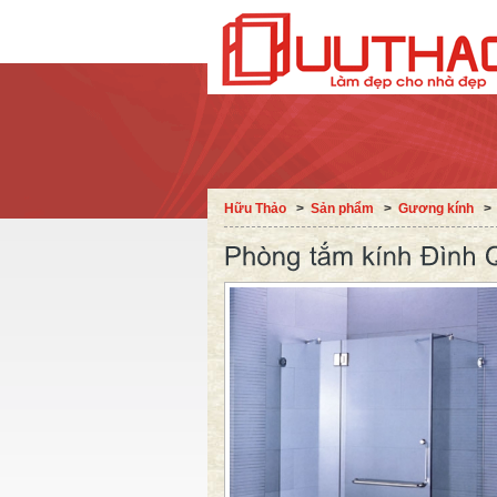
Hữu Thảo
˃
Sản phẩm
˃
Gương kính