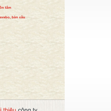
ồn tắm
avabo, bàn cầu