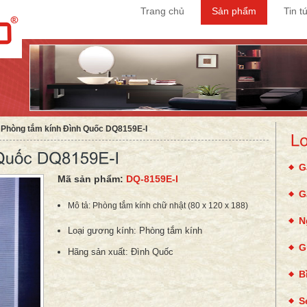
Trang chủ
Sản phẩm
Tin t
˃
Phòng tắm kính Đình Quốc DQ8159E-I
G
Mã sản phẩm:
DQ-8159E-I
G
Mô tả: Phòng tắm kính chữ nhật (80 x 120 x 188)
N
Loại gương kính:
Phòng tắm kính
G
Hãng sản xuất:
Đình Quốc
B
S