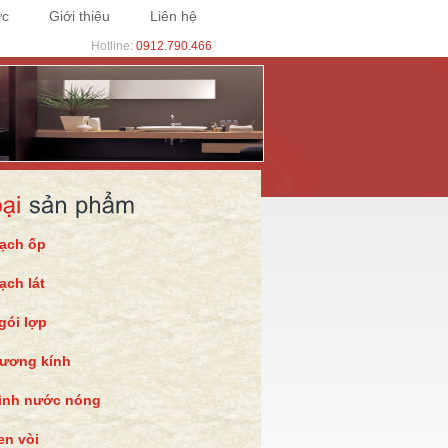
ức
Giới thiệu
Liên hệ
Hotline:
0912.790.466
ạch ốp
ạch lát
gói lợp
ương kính
ình nước nóng
en vòi