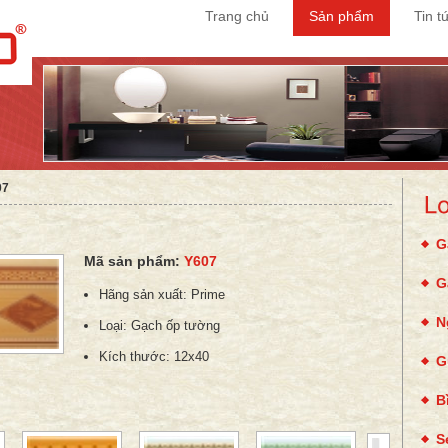
Trang chủ
Sản phẩm
Tin t
07
G
Mã sản phẩm:
Y607
G
Hãng sản xuất:
Prime
N
Loại:
Gạch ốp tường
Kích thước:
12x40
G
B
S