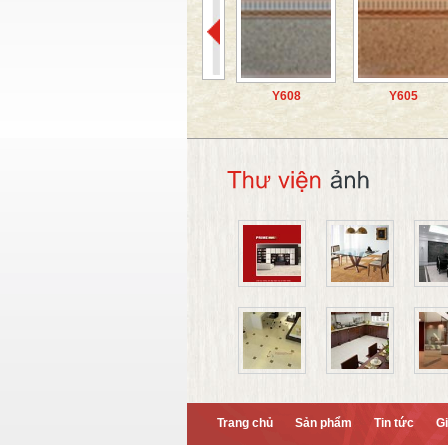
Y608
Y605
Trang chủ
Sản phẩm
Tin tức
Gi