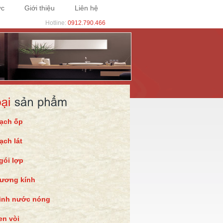
ức
Giới thiệu
Liên hệ
Hotline:
0912.790.466
ạch ốp
ạch lát
gói lợp
ương kính
ình nước nóng
en vòi