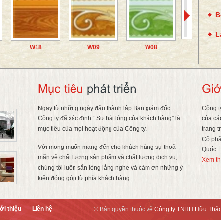
B
L
W18
W09
W08
Ngay từ những ngày đầu thành lập Ban giám đốc
Công t
Công ty đã xác định “ Sự hài lòng của khách hàng” là
của cá
mục tiêu của mọi hoạt động của Công ty.
trang t
Cổ phầ
Với mong muốn mang đến cho khách hàng sự thoả
Quốc.
mãn về chất lượng sản phẩm và chất lượng dịch vụ,
Xem th
chúng tôi luôn sẵn lòng lắng nghe và cám ơn những ý
kiến đóng góp từ phía khách hàng.
ới thiệu
Liên hệ
© Bản quyền thuộc về
Công ty TNHH Hữu Thả