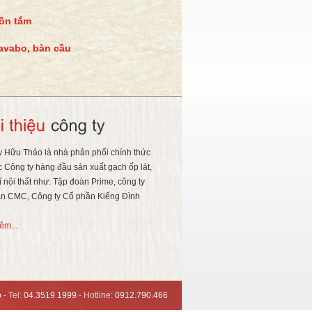
ồn tắm
avabo, bàn cầu
y Hữu Thảo là nhà phân phối chính thức
c Công ty hàng đầu sản xuất gạch ốp lát,
rí nội thất như: Tập đoàn Prime, công ty
n CMC, Công ty Cổ phần Kiếng Đình
êm...
o
- Tel:
04.3519 1999
- Hotline:
0912.790.466