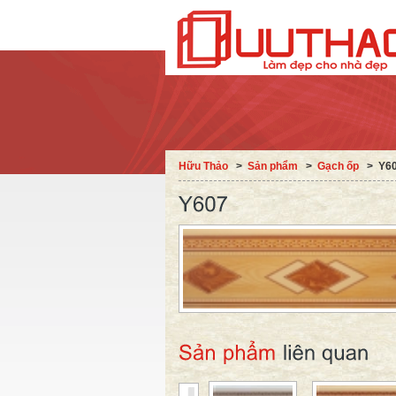
Hữu Thảo
˃
Sản phẩm
˃
Gạch ốp
˃
Y6