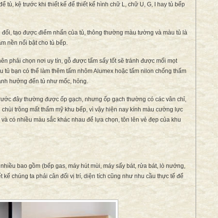
ể tủ, kệ trước khi thiết kế để thiết kế hình chữ L, chữ U, G, I hay tủ bếp
n đối, tạo được điểm nhấn của tủ, thông thường màu tường và màu tủ là
m nền nổi bật cho tủ bếp.
ên phải chọn nơi uy tín, gỗ được tẩm sấy tốt sẽ tránh được mối mọt
u tủ bạn có thể làm thêm tấm nhôm Alumex hoặc tấm nilon chống thấm
 ảnh hưởng đến tủ như mốc, hỏng.
i trước đây thường được ốp gạch, nhưng ốp gạch thường có các vân chỉ,
u chùi trông mất thẩm mỹ khu bếp, vì vậy hiện nay kính màu cường lực
hùi và có nhiều màu sắc khác nhau để lựa chọn, tôn lên vẻ đẹp của khu
 nhiều bao gồm (bếp gas, máy hút mùi, máy sấy bát, rửa bát, lò nướng,
iết kế chúng ta phải cân đối vị trí, diện tích cũng như nhu cầu thực tế để