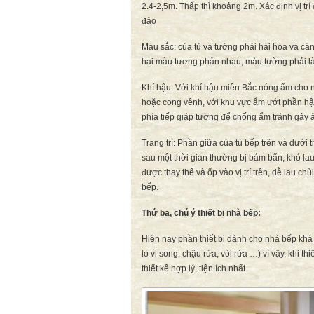
2.4-2,5m. Thấp thì khoảng 2m. Xác định vị trí đ
đảo
Màu sắc: của tủ và tường phải hài hòa và câ
hai màu tương phản nhau, màu tường phải là
Khí hậu: Với khí hậu miền Bắc nóng ẩm cho n
hoặc cong vênh, với khu vực ẩm ướt phần hậ
phía tiếp giáp tường để chống ẩm tránh gây
Trang trí: Phần giữa của tủ bếp trên và dướ
sau một thời gian thường bị bám bẩn, khó la
được thay thế và ốp vào vị trí trên, dễ lau c
bếp.
Thứ ba, chú ý thiết bị nhà bếp:
Hiện nay phần thiết bị dành cho nhà bếp khá
lò vi song, chậu rửa, vòi rửa …) vì vậy, khi th
thiết kế hợp lý, tiện ích nhất.