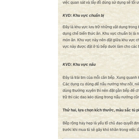
việc quan sát và lấy đồ dùng sử dụng sẽ tối ư
KVD:
Khu vực chuẩn bị
Đây là khu vực lưu trữ những vật dụng trong b
dụng chế biến thức ăn. Khu vực chuẩn bị là n
món ăn. Khu vực này nên đặt giữa khu vực ch
vực này được đặt ở tủ bếp dưới làm cho các 
KVD:
Khu vực nấu
Đây là trái tim của mỗi căn bếp. Xung quanh 
Các dụng cụ dùng để nấu nướng như nồi, niê
dùng thường xuyên thì nên đặt gần bếp để ch
trữ thì các dao kéo dùng trong nấu nướng cũn
Thứ hai, lựa chọn kích thước, màu sắc tủ 
Bếp rộng hay hẹp là yếu tố chủ đạo quyết địn
trước khi mua tủ sẽ gây khó khăn trong việc l