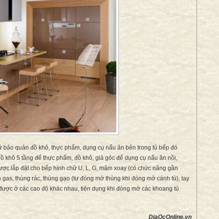
ữ bảo quản đồ khô, thực phẩm, dụng cụ nấu ăn bên trong tủ bếp đó
đồ khô 5 tầng để thực phẩm, đồ khô, giá góc để dụng cụ nấu ăn nồi,
ược lắp đặt cho bếp hình chữ U, L, G, mâm xoay (có chức năng gần
ình gas, thùng rác, thùng gạo (tự đóng mở thùng khi đóng mở cánh tủ), tay
ở được ở các cao độ khác nhau, tiện dụng khi đóng mở các khoang tủ
DiaOcOnline.vn