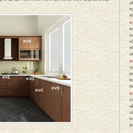
xấ
hợ
Nh
Ki
Kh
mà
nộ
n
sá
Kh
Vi
kh
tr
th
Bí
Ch
vấ
củ
ho
gi