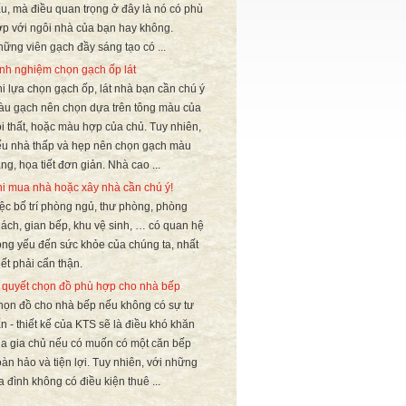
u, mà điều quan trọng ở đây là nó có phù
p với ngôi nhà của bạn hay không.
ững viên gạch đầy sáng tạo có ...
nh nghiệm chọn gạch ốp lát
i lựa chọn gạch ốp, lát nhà bạn cần chú ý
u gạch nên chọn dựa trên tông màu của
i thất, hoặc màu hợp của chủ. Tuy nhiên,
ếu nhà thấp và hẹp nên chọn gạch màu
ng, họa tiết đơn giản. Nhà cao ...
i mua nhà hoặc xây nhà cần chú ý!
ệc bố trí phòng ngủ, thư phòng, phòng
ách, gian bếp, khu vệ sinh, … có quan hệ
ọng yếu đến sức khỏe của chúng ta, nhất
iết phải cẩn thận.
 quyết chọn đồ phù hợp cho nhà bếp
ọn đồ cho nhà bếp nếu không có sự tư
n - thiết kế của KTS sẽ là điều khó khăn
a gia chủ nếu có muốn có một căn bếp
àn hảo và tiện lợi. Tuy nhiên, với những
a đình không có điều kiện thuê ...