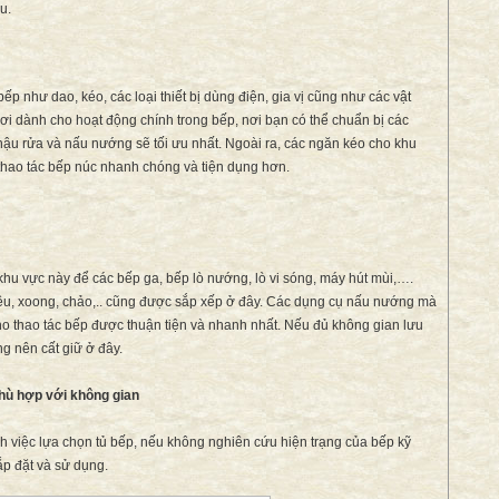
u.
ếp như dao, kéo, các loại thiết bị dùng điện, gia vị cũng như các vật
ơi dành cho hoạt động chính trong bếp, nơi bạn có thể chuẩn bị các
ậu rửa và nấu nướng sẽ tối ưu nhất. Ngoài ra, các ngăn kéo cho khu
thao tác bếp núc nhanh chóng và tiện dụng hơn.
khu vực này để các bếp ga, bếp lò nướng, lò vi sóng, máy hút mùi,….
u, xoong, chảo,.. cũng được sắp xếp ở đây. Các dụng cụ nấu nướng mà
o thao tác bếp được thuận tiện và nhanh nhất. Nếu đủ không gian lưu
g nên cất giữ ở đây.
phù hợp với không gian
h việc lựa chọn tủ bếp, nếu không nghiên cứu hiện trạng của bếp kỹ
ắp đặt và sử dụng.