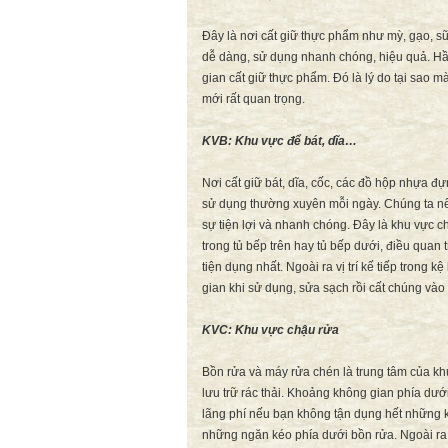
Đây là nơi cất giữ thực phẩm như mỳ, gạo, 
dễ dàng, sử dụng nhanh chóng, hiệu quả. Hầ
gian cất giữ thực phẩm. Đó là lý do tại sao m
mới rất quan trọng.
KVB:
Khu vực để bát, dĩa…
Nơi cất giữ bát, dĩa, cốc, các đồ hộp nhựa 
sử dụng thường xuyên mỗi ngày. Chúng ta nê
sự tiện lợi và nhanh chóng. Đây là khu vực 
trong tủ bếp trên hay tủ bếp dưới, điều quan
tiện dụng nhất. Ngoài ra vị trí kế tiếp trong 
gian khi sử dụng, sửa sạch rồi cất chúng vào 
KVC:
Khu vực chậu rửa
Bồn rửa và máy rửa chén là trung tâm của khu
lưu trữ rác thải. Khoảng không gian phía dư
lãng phí nếu bạn không tận dụng hết những 
những ngăn kéo phía dưới bồn rửa. Ngoài ra