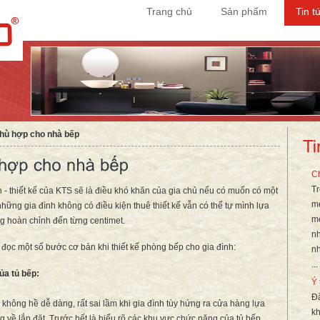
Trang chủ
Sản phẩm
Tin t
phù hợp cho nhà bếp
Ch
Tr
- thiết kế của KTS sẽ là điều khó khăn của gia chủ nếu có muốn có một
m
những gia đình không có điều kiện thuê thiết kế vẫn có thể tự mình lựa
m
ông hoàn chỉnh đến từng centimet.
nh
n đọc một số bước cơ bản khi thiết kế phòng bếp cho gia đình:
nh
...
ủa tủ bếp:
Ý 
Đắ
không hề dễ dàng, rất sai lầm khi gia đình tùy hứng ra cửa hàng lựa
kh
về lắp đặt. Trước hết là hiểu rõ các khu vực chức năng của tủ bếp,