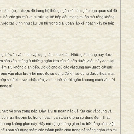
sữa, đồ hộp,… được để trong hệ thống ngăn kéo âm giúp bạn quan sát đồ
u hết các gia chủ khi tu sửa lại kệ bếp đều mong muốn mở rộng không
à việc xác định nhu cầu lưu trữ trong giai đoạn lập kế hoạch xây kệ bếp
đựng thức ăn và nhiều vật dụng làm bếp khác. Những đồ dùng này được
n sắp xếp chúng ở những ngăn kéo của tủ bếp dưới, điều này đem lại
chiếm 1/3 không gian bếp. Do đó cho dù các vật dụng này được cất giữ
 trọng vẫn phải lưu ý tới mức độ sử dụng để khi sử dụng được thoải mái,
kệ bếp sẽ là khu vực chậu rửa, vì như thế sẽ rút ngắn khoảng cách và thời
trong tủ.
 vực vệ sinh trong bếp. Đây là vị trí hoàn hảo để rửa các vật dụng và
ới bồn rửa thường bỏ trống hoặc hoàn toàn không sử dụng đến. Thật
khoảng không gian này. Hãy mở rộng không gian lưu trữ bằng cách đặt
 nếu bạn sử dụng thêm các thành phần chia trong hệ thống ngăn kéo thì