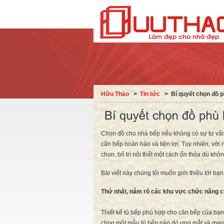
Hữu Thảo
˃
Tin tức
˃
Bí quyết chọn đồ 
Chọn đồ cho nhà bếp nếu không có sự tư vấn 
căn bếp hoàn hảo và tiện lợi. Tuy nhiên, với 
chọn, bố trí nội thất một cách ổn thỏa dù kh
Bài viết này chúng tôi muốn giới thiệu tới bạ
Thứ nhất, nắm rõ các khu vực chức năng c
Thiết kế tủ bếp phù hợp cho căn bếp của bạn 
chọn một mẫu tủ bếp nào đó ưng mắt và mang 