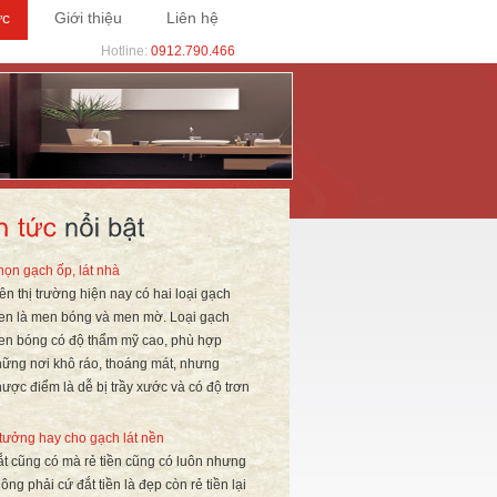
ức
Giới thiệu
Liên hệ
Hotline:
0912.790.466
ọn gạch ốp, lát nhà
ên thị trường hiện nay có hai loại gạch
en là men bóng và men mờ. Loại gạch
en bóng có độ thẩm mỹ cao, phù hợp
ững nơi khô ráo, thoáng mát, nhưng
ược điểm là dễ bị trầy xước và có độ trơn
tưởng hay cho gạch lát nền
t cũng có mà rẻ tiền cũng có luôn nhưng
ông phải cứ đắt tiền là đẹp còn rẻ tiền lại