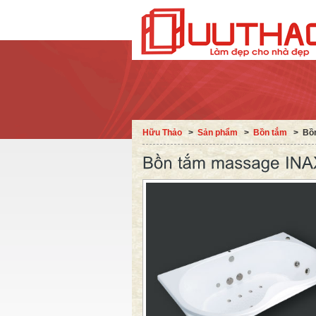
Hữu Thảo
˃
Sản phẩm
˃
Bồn tắm
˃
Bồ