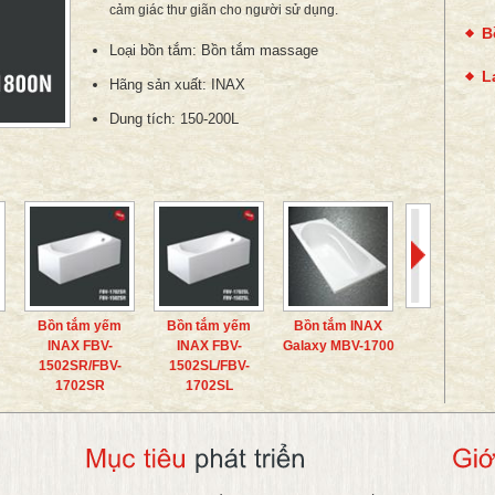
cảm giác thư giãn cho người sử dụng.
B
Loại bồn tắm:
Bồn tắm massage
L
Hãng sản xuất:
INAX
Dung tích:
150-200L
Bồn tắm yếm
Bồn tắm yếm
Bồn tắm INAX
INAX FBV-
INAX FBV-
Galaxy MBV-1700
1502SR/FBV-
1502SL/FBV-
1702SR
1702SL