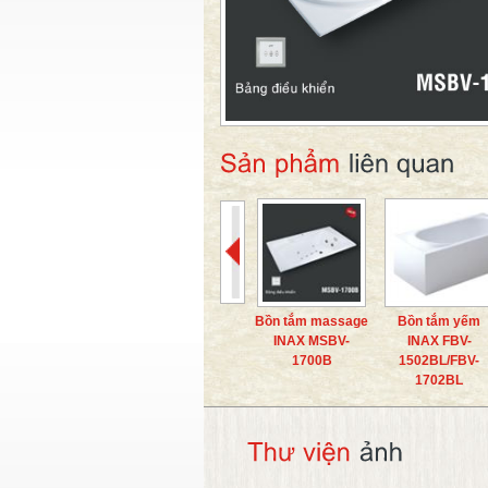
Bồn tắm massage
Bồn tắm yếm
INAX MSBV-
INAX FBV-
1700B
1502BL/FBV-
1702BL