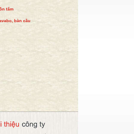
ồn tắm
avabo, bàn cầu