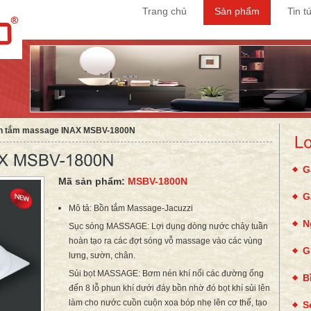
Trang chủ
Sản phẩm
Tin t
n tắm massage INAX MSBV-1800N
G
Mã sản phẩm:
MSBV-1800N
G
Mô tả: Bồn tắm Massage-Jacuzzi
N
Sục sóng MASSAGE: Lợi dụng dòng nước chảy tuần
hoàn tạo ra các đợt sóng vỗ massage vào các vùng
G
lưng, sườn, chân.
Sủi bọt MASSAGE: Bơm nén khí nối các đường ống
B
đến 8 lỗ phun khí dưới đáy bồn nhờ đó bọt khí sủi lên
làm cho nước cuồn cuộn xoa bóp nhẹ lên cơ thể, tạo
S