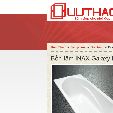
Hữu Thảo
˃
Sản phẩm
˃
Bồn tắm
˃
Bồ