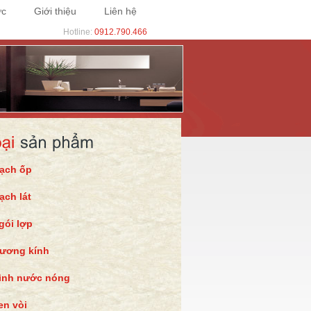
ức
Giới thiệu
Liên hệ
Hotline:
0912.790.466
ạch ốp
ạch lát
gói lợp
ương kính
ình nước nóng
en vòi