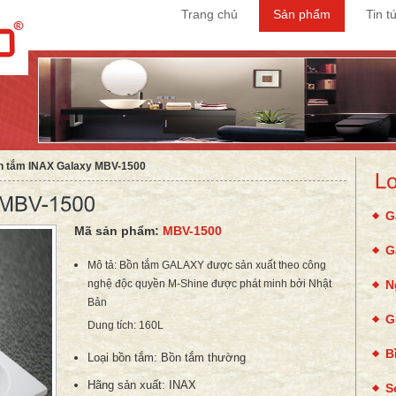
Trang chủ
Sản phẩm
Tin t
n tắm INAX Galaxy MBV-1500
G
Mã sản phẩm:
MBV-1500
G
Mô tả: Bồn tắm GALAXY được sản xuất theo công
nghệ độc quyền M-Shine được phát minh bởi Nhật
N
Bản
G
Dung tích: 160L
B
Loại bồn tắm:
Bồn tắm thường
Hãng sản xuất:
INAX
S