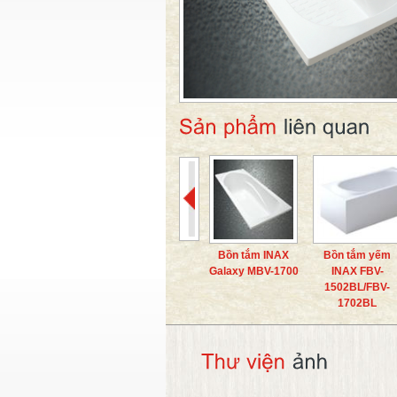
Bồn tắm INAX
Bồn tắm yếm
Galaxy MBV-1700
INAX FBV-
1502BL/FBV-
1702BL