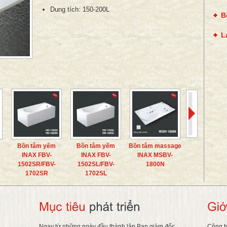
Dung tích:
150-200L
B
L
Bồn tắm yếm
Bồn tắm yếm
Bồn tắm massage
Bồn tắm mas
INAX FBV-
INAX FBV-
INAX MSBV-
INAX MSBV
1502SR/FBV-
1502SL/FBV-
1800N
1700B
1702SR
1702SL
Ngay từ những ngày đầu thành lập Ban giám đốc
Công t