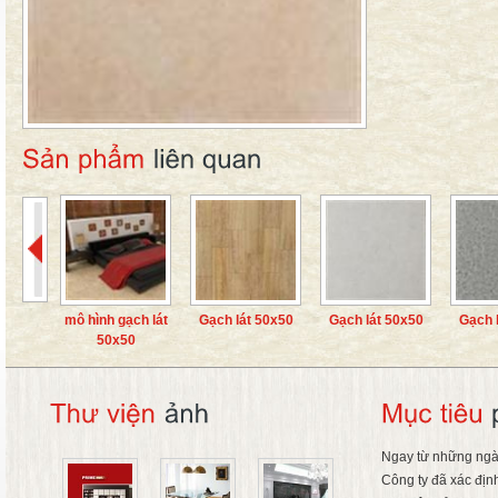
Gạch lát 50x50
Gạch lát 50x50
Gạch lát 50x50
Gạch lát 50x50
G
Ngay từ những ngà
Công ty đã xác địn