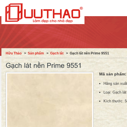
Hữu Thảo
˃
Sản phẩm
˃
Gạch lát
˃
Gạch lát nền Prime 9551
Mã sản phẩm
Hãng sản xuấ
Loại:
Gạch lát
Kích thước:
5