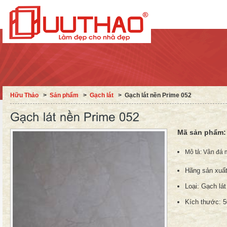
Hữu Thảo
˃
Sản phẩm
˃
Gạch lát
˃
Gạch lát nền Prime 052
Mã sản phẩm
Mô tả: Vân đá
Hãng sản xuấ
Loại:
Gạch lát
Kích thước:
5