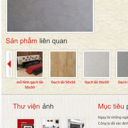
mô hình gạch lát
Gạch lát 50x50
Gạch lát 50x50
Gạch 
50x50
Ngay từ những ngà
Công ty đã xác địn